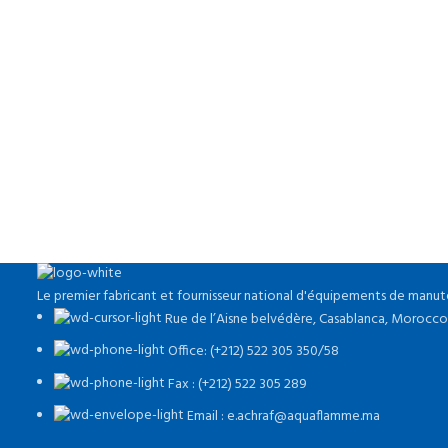
Imperdiet mauris a nontin
Le premier fabricant et fournisseur national d'équipements de manut
Rue de l’Aisne belvédère, Casablanca, Morocco
Office: (+212) 522 305 350/58
Fax : (+212) 522 305 289
Email : e.achraf@aquaflamme.ma