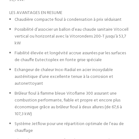
LES AVANTAGES EN RESUME
Chaudière compacte fioul à condensation à prix séduisant
Possibilité d’associer un ballon d’eau chaude sanitaire Vitocell
vertical ou horizontal avec la Vitorondens 200-T jusqu’à 53,7
kW
Fiabilité élevée et longévité accrue assurées par les surfaces
de chauffe Eutectoplex en fonte grise spéciale
Echangeur de chaleur Inox-Radial en acier inoxydable
austénitique d’une excellente tenue à la corrosion et
autonettoyant
Brûleur fioul à flamme bleue Vitoflame 300 assurant une
combustion performante, fiable et propre et encore plus
économique grâce au brûleur fioul à deux allures (de 67,6 à
107,3 kW)
Système Jetflow pour une répartition optimale de l’eau de
chauffage