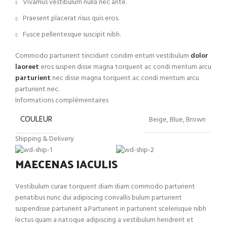
Vivamus vestibulum nulla nec ante.
Praesent placerat risus quis eros.
Fusce pellentesque suscipit nibh.
Commodo parturient tincidunt condim entum vestibulum
dolor
laoreet
eros suspen disse magna torquent ac condi mentum arcu
parturient
nec disse magna torquent ac condi mentum arcu
parturient nec.
Informations complémentaires
COULEUR
Beige, Blue, Brown
Shipping & Delivery
MAECENAS IACULIS
Vestibulum curae torquent diam diam commodo parturient
penatibus nunc dui adipiscing convallis bulum parturient
suspendisse parturient a.Parturient in parturient scelerisque nibh
lectus quam a natoque adipiscing a vestibulum hendrerit et