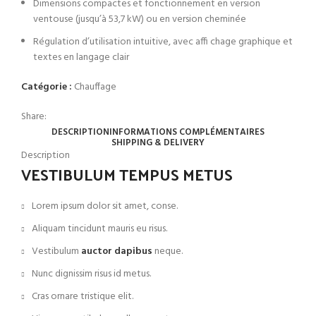
Dimensions compactes et fonctionnement en version
ventouse (jusqu’à 53,7 kW) ou en version cheminée
Régulation d’utilisation intuitive, avec affi chage graphique et
textes en langage clair
Catégorie :
Chauffage
Share:
DESCRIPTION
INFORMATIONS COMPLÉMENTAIRES
SHIPPING & DELIVERY
Description
VESTIBULUM TEMPUS METUS
Lorem ipsum dolor sit amet, conse.
Aliquam tincidunt mauris eu risus.
Vestibulum
auctor dapibus
neque.
Nunc dignissim risus id metus.
Cras ornare tristique elit.