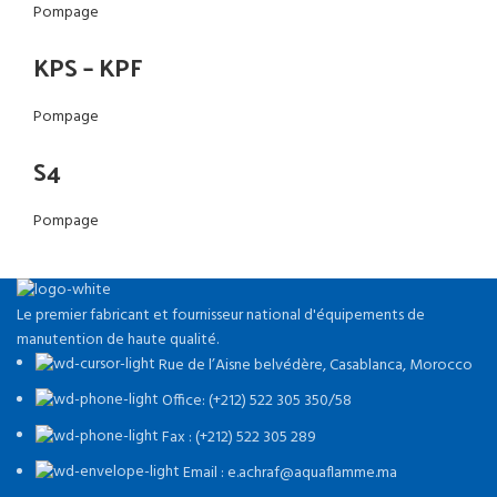
Pompage
KPS – KPF
Pompage
S4
Pompage
Le premier fabricant et fournisseur national d'équipements de
manutention de haute qualité.
Rue de l’Aisne belvédère, Casablanca, Morocco
Office: (+212) 522 305 350/58
Fax : (+212) 522 305 289
Email : e.achraf@aquaflamme.ma