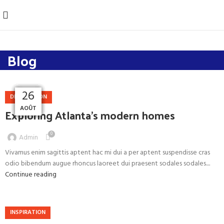
Blog
26
26
26
27
27
27
27
27
DECORATION
AOÛT
AOÛT
AOÛT
AOÛT
AOÛT
AOÛT
AOÛT
AOÛT
Exploring Atlanta’s modern homes
0
Admin
Vivamus enim sagittis aptent hac mi dui a per aptent suspendisse cras
odio bibendum augue rhoncus laoreet dui praesent sodales sodales....
Continue reading
INSPIRATION