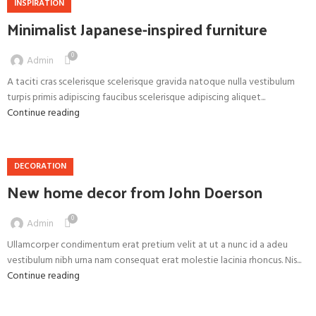
INSPIRATION
Minimalist Japanese-inspired furniture
0
Admin
A taciti cras scelerisque scelerisque gravida natoque nulla vestibulum
turpis primis adipiscing faucibus scelerisque adipiscing aliquet...
Continue reading
DECORATION
New home decor from John Doerson
0
Admin
Ullamcorper condimentum erat pretium velit at ut a nunc id a adeu
vestibulum nibh urna nam consequat erat molestie lacinia rhoncus. Nis...
Continue reading