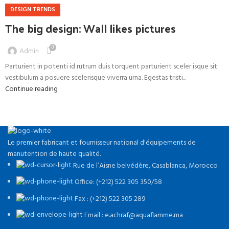
DESIGN TRENDS
The big design: Wall likes pictures
0
Admin
Parturient in potenti id rutrum duis torquent parturient sceler isque sit
vestibulum a posuere scelerisque viverra urna. Egestas tristi...
Continue reading
Le premier fabricant et fournisseur national d'équipements de
manutention de haute qualité.
Rue de l’Aisne belvédère, Casablanca, Morocco
Office: (+212) 522 305 350/58
Fax : (+212) 522 305 289
Email : e.achraf@aquaflamme.ma